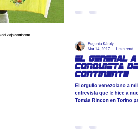
Eugenia Károlyi
Mar 14, 2017
1 min read
El General a
conquista de
continente
El orgullo venezolano a mi
entrevista que le hice a nu
Tomás Rincon en Torino par