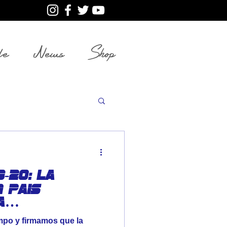
le
News
Shop
-20: La
n pais
a
a
mpo y firmamos que la