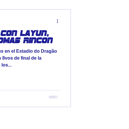
con Layun,
omas Rincon
tus en el Estadio do Dragão
s 8vos de final de la
os...