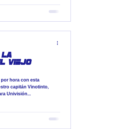
 la
l viejo
l por hora con esta
estro capitán Vinotinto,
a Univisión...