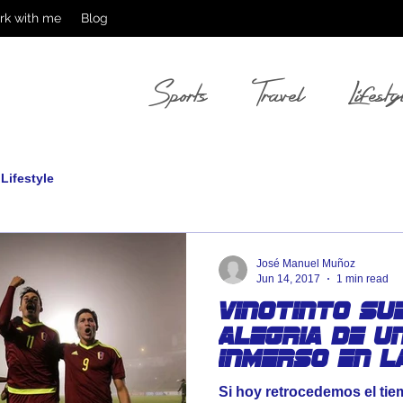
rk with me
Blog
Sports
Travel
Lifesty
Lifestyle
José Manuel Muñoz
Jun 14, 2017
1 min read
Vinotinto Sub
alegria de u
inmerso en l
desesperanz
Si hoy retrocedemos el tie