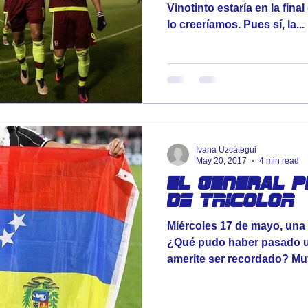
Vinotinto estaría en la fina
lo creeríamos. Pues sí, la...
Ivana Uzcátegui
May 20, 2017
4 min read
El General p
de tricolor
Miércoles 17 de mayo, una 
¿Qué pudo haber pasado u
amerite ser recordado? Muy