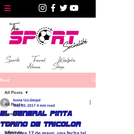
Sports
Travel
Lifestyle
News
Shop
Post
All Posts
Ivana Uzcátegui
All Posts
May 20, 2017
4 min read
El General pinta
Sports
Travel
Torino de tricolor
Lifestyle
Miércoles 17 de mayo, una fecha tal 