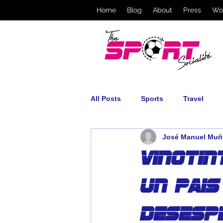
Home
Blog
About
Press
Wo
All Posts
Sports
Travel
José Manuel Muñ
Vinotin
un pais
desesp