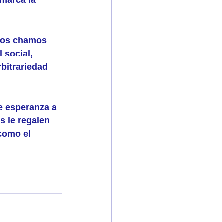
stos chamos 
 social, 
bitrariedad 
e esperanza a 
 le regalen 
como el 