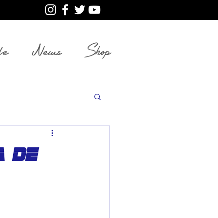
le
News
Shop
a de