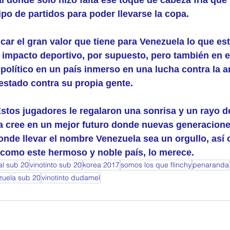
tipo de partidos para poder llevarse la copa.
car el gran valor que tiene para Venezuela lo que e
impacto deportivo, por supuesto, pero también en el
olítico en un país inmerso en una lucha contra la ar
estado contra su propia gente. 
Estos jugadores le regalaron una sonrisa y un rayo d
ía cree en un mejor futuro donde nuevas generaciones
nde llevar el nombre Venezuela sea un orgullo, así 
y como este hermoso y noble país, lo merece.
l sub 20
vinotinto sub 20
korea 2017
somos los que flinchy
penaranda
zuela sub 20
vinotinto dudamel