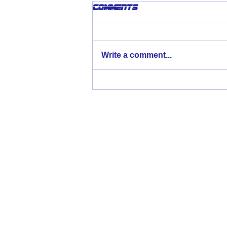
Comments
Write a comment...
El peor sorteo posible