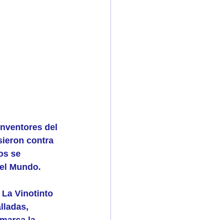
inventores del 
sieron contra 
os se 
del Mundo.
 La Vinotinto 
lladas, 
marca la 