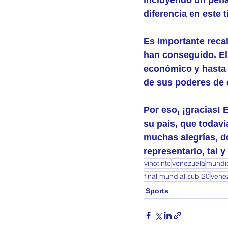
diferencia en este 
Es importante recal
han conseguido. El 
económico y hasta p
de sus poderes de 
Por eso, ¡gracias! 
su país, que todav
muchas alegrías, do
representarlo, tal 
vinotinto
venezuela
mundia
final mundial sub 20
vene
Sports