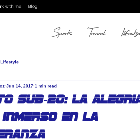
rk with me
Blog
Sports
Travel
Lifesty
Lifestyle
oz
Jun 14, 2017
1 min read
to Sub-20: La alegri
 inmerso en la
eranza