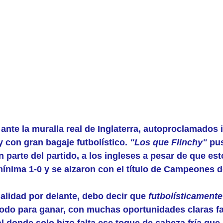
 ante la muralla real de Inglaterra, autoproclamados 
y con gran bagaje futbolístico. 
"Los que Flinchy"
 pu
n parte del partido, a los ingleses a pesar de que est
mínima 1-0 y se alzaron con el título de Campeones 
alidad por delante, debo decir que 
futbolísticamente
todo para ganar, con muchas oportunidades claras fa
 donde solo hizo falta ese toque de cabeza fría que 