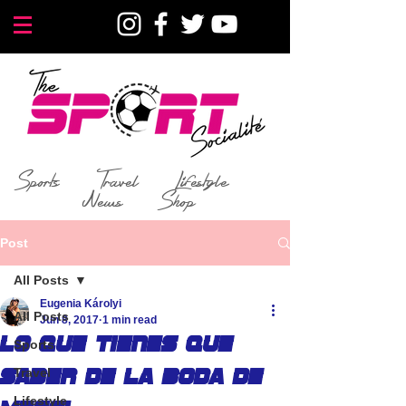
Sports
Travel
Lifestyle
News
Shop
Post
All Posts
Eugenia Károlyi
All Posts
Jun 8, 2017
1 min read
Lo que tienes que
Sports
Travel
saber de la boda de
Lifestyle