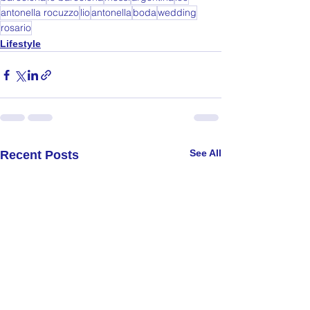
antonella rocuzzo
lio
antonella
boda
wedding
rosario
Lifestyle
See All
Recent Posts