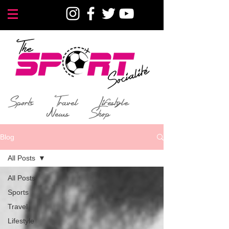
Sports
Travel
Lifestyle
News
Shop
Blog
All Posts
All Posts
Sports
Travel
Lifestyle