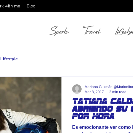
rk with me
Blog
Sports
Travel
Lifesty
Lifestyle
Mariana Guzmán @Marianit
Mar 8, 2017
2 min read
Tatiana Cald
Abriendo su 
por hora
Es emocionante ver como 