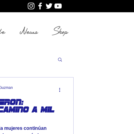
le
News
Shop
aGuzman
eron:
camino a mil
la mujeres continúan