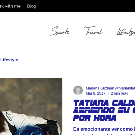
rk with me
Blog
Sports
Travel
Lifesty
Lifestyle
Mariana Guzmán @Marianit
Mar 8, 2017
2 min read
Tatiana Cald
Abriendo su 
por hora
Es emocionante ver como 