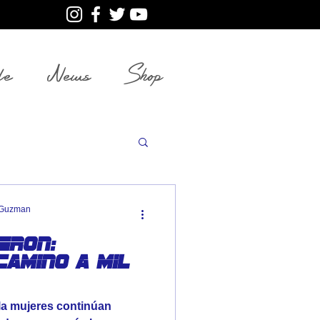
le
News
Shop
aGuzman
eron:
camino a mil
la mujeres continúan