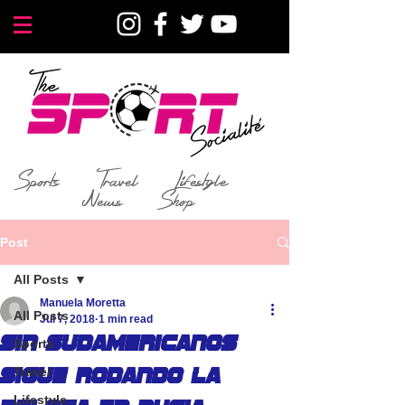
Sports
Travel
Lifestyle
News
Shop
Post
All Posts
Manuela Moretta
All Posts
Jul 7, 2018
1 min read
Sin sudamericanos
Sports
Travel
sigue rodando la
Lifestyle