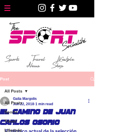
Sports
Travel
Lifestyle
News
Shop
Post
All Posts
Galia Margolis
All Posts
Jun 22, 2018
1 min read
El camino de Juan
Sports
Travel
Carlos Osorio
Lifestyle
El técnico actual de la selección 