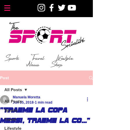
Sports
Travel
Lifestyle
News
Shop
Post
All Posts
Manuela Moretta
All Posts
Jun 15, 2018
1 min read
"Traeme la copa
Sports
Travel
Messi, traeme la co..."
Lifestyle