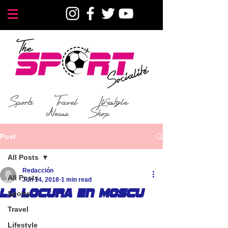
Sports
Travel
Lifestyle
News
Shop
Post
All Posts
Redacción
All Posts
Jun 14, 2018
1 min read
La locura en Moscu
Sports
Travel
Lifestyle