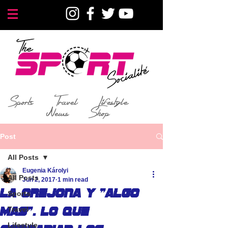
Sports
Travel
Lifestyle
News
Shop
Post
All Posts
Eugenia Károlyi
All Posts
Jun 2, 2017
1 min read
La Orejona y "algo
Sports
Travel
mas". Lo que
Lifestyle