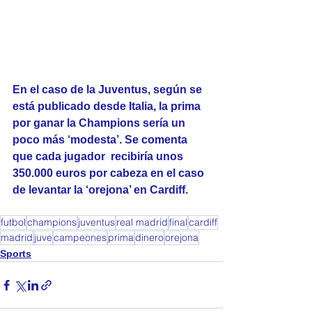
En el caso de la Juventus, según se 
está publicado desde Italia, la prima 
por ganar la Champions sería un 
poco más ‘modesta’. Se comenta 
que cada jugador  recibiría unos 
350.000 euros por cabeza en el caso 
de levantar la ‘orejona’ en Cardiff.
futbol
champions
juventus
real madrid
final
cardiff
madrid
juve
campeones
prima
dinero
orejona
Sports