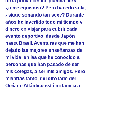
de la población del planeta tierra… 
¿o me equivoco? Pero hacerlo sola, 
¿sigue sonando tan sexy? Durante 
años he invertido todo mi tiempo y 
dinero en viajar para cubrir cada 
evento deportivo, desde Japón 
hasta Brasil. Aventuras que me han 
dejado las mejores enseñanzas de 
mi vida, en las que he conocido a 
personas que han pasado de ser 
mis colegas, a ser mis amigos. Pero 
mientras tanto, del otro lado del 
Océano Atlántico está mi familia a 
quienes cada vez veo menos, y en 
mi casa se queda esperándome 
cada vez que me voy, mi futuro 
esposo que no se como amarlo más 
por el apoyo incondicional que es 
para mi.